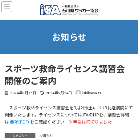
コ
ナ
ン
ビ
テ
ゲ
ン
ー
ツ
シ
へ
ョ
お知らせ
ス
ン
キ
に
ッ
移
プ
動
スポーツ救命ライセンス講習会
開催のご案内
最
2024年1月15日
2024年9月24日
ishikawa-fa
終
更
スポーツ救命ライセンス講習会を3月2日(土)、KKR北陸病院にて
新
日
開催いたします。ライセンスについてはJFAのHPを、講習会詳細
時
は
要項(PDF)
をご確認ください
※申込は締切りました
:
お知らせ
カテゴリー