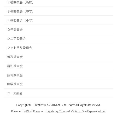
２種委員会（高校）
３種委員会（中学）
４種委員会（小学）
女子委員会
シニア委員会
フットサル委員会
普及委員会
審判委員会
技術委員会
医学委員会
ユース部会
Copyright © 一般社団法人石川県サッカー協会 All Rights Reserved.
Powered by
WordPress
with
Lightning Theme
&
VK All in One Expansion Unit