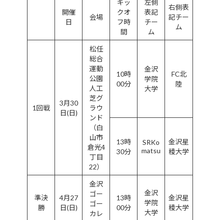
キッ
左側
右側表
開催
クオ
表記
会場
記チー
日
フ時
チー
ム
間
ム
松任
総合
運動
金沢
10時
FC北
公園
学院
00分
陸
人工
大学
芝グ
3月30
1回戦
ラウ
日(日)
ンド
（白
山市
13時
金沢星
SRKo
倉光4
matsu
30分
稜大学
丁目
22）
金沢
金沢
ゴー
準決
4月27
13時
金沢星
学院
ゴー
勝
日(日)
00分
稜大学
大学
カレ