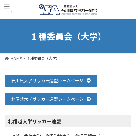
コ
ナ
ン
ビ
テ
ゲ
ン
ー
ツ
シ
へ
ョ
１種委員会（大学）
ス
ン
キ
に
ッ
移
プ
動
HOME
１種委員会（大学）
石川県大学サッカー連盟ホームぺージ
北信越大学サッカー連盟ホームぺージ
北信越大学サッカー連盟