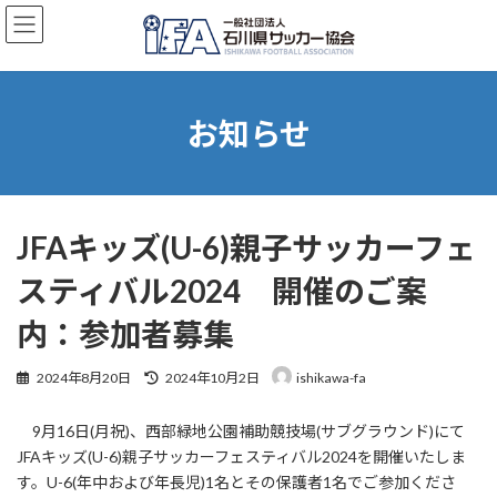
コ
ナ
ン
ビ
テ
ゲ
ン
ー
ツ
シ
へ
ョ
お知らせ
ス
ン
キ
に
ッ
移
プ
動
JFAキッズ(U-6)親子サッカーフェ
スティバル2024 開催のご案
内：参加者募集
最
2024年8月20日
2024年10月2日
ishikawa-fa
終
更
9月16日(月祝)、西部緑地公園補助競技場(サブグラウンド)にて
新
日
JFAキッズ(U-6)親子サッカーフェスティバル2024を開催いたしま
時
す。U-6(年中および年長児)1名とその保護者1名でご参加くださ
: