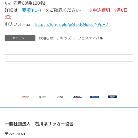
い。先着60組(120名)
詳細は
要項(PDF)
をご確認ください。
※申込締切：9月8日
(日)
申込フォーム
https://forms.gle/g6tskKNpipJjN9pH7
お知らせ
、
キッズ
、
フェスティバル
カテゴリー
9月22日(日)ツエーゲン金沢 vs カターレ富山 IFA登録選手・指導者・審判員向け招待企画 のご案内
サッカー日本代表OB選手がやって来る！「がんばろう石川！宝くじスポーツフェア ドリーム・サッカーin金沢」開催のご案内
2024年8月5日
2024年8月28日
一般社団法人 石川県サッカー協会
〒921-8163