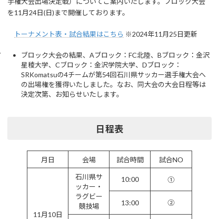
手権大会出場決定戦）についてご案内いたします。ブロック大会
時
を11月24日(日)まで開催しております。
:
トーナメント表・試合結果はこちら
※2024年11月25日更新
ブロック大会の結果、Aブロック：FC北陸、Bブロック：金沢
星稜大学、Cブロック：金沢学院大学、Dブロック：
SRKomatsuの4チームが第54回石川県サッカー選手権大会へ
の出場権を獲得いたしました。なお、同大会の大会日程等は
決定次第、お知らせいたします。
日程表
月日
会場
試合時間
試合NO
石川県サ
10:00
①
ッカー・
ラグビー
13:00
②
競技場
11月10日