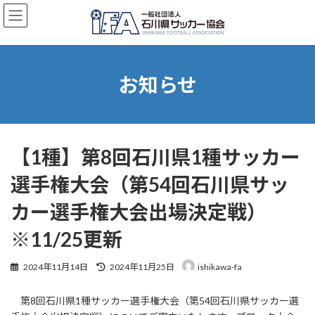
コ
ナ
ン
ビ
テ
ゲ
ン
ー
ツ
シ
へ
ョ
お知らせ
ス
ン
キ
に
ッ
移
プ
動
【1種】第8回石川県1種サッカー
選手権大会（第54回石川県サッ
カー選手権大会出場決定戦）
※11/25更新
最
2024年11月14日
2024年11月25日
ishikawa-fa
終
更
第8回石川県1種サッカー選手権大会（第54回石川県サッカー選
新
日