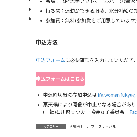
会場：北陸大学フットボールパーク(金沢
持ち物：運動ができる服装、水分補給の
参加費：無料(参加賞をご用意しています)
申込方法
申込フォーム
に必要事項を入力していただき、送
申込フォームはこちら
申込締切後の参加申込は
ifa.woman.fukyu@
悪天候により開催が中止となる場合がありま
(一社)石川県サッカー協会女子委員会
Fa
お知らせ
、
フェスティバル
カテゴリー