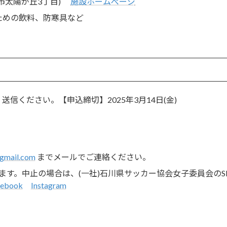
市太陽が丘3丁目)
施設ホームぺージ
ための飲料、防寒具など
信ください。【申込締切】2025年3月14日(金)
gmail.com
までメールでご連絡ください。
す。中止の場合は、(一社)石川県サッカー協会女子委員会のS
cebook
Instagram
【能登半島地震復興支援プロジェクト】4月20日(日) JFA・キリン ビッグスマイルフィールド in 金沢 開催のご案内