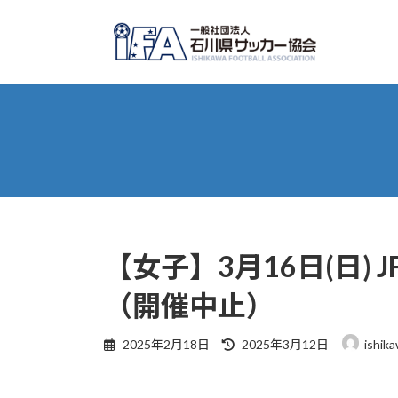
コ
ナ
ン
ビ
テ
ゲ
ン
ー
ツ
シ
へ
ョ
ス
ン
キ
に
ッ
移
プ
動
【女子】3月16日(日)
（開催中止）
最
2025年2月18日
2025年3月12日
ishika
終
更
新