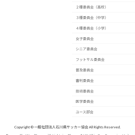
２種委員会（高校）
３種委員会（中学）
４種委員会（小学）
女子委員会
シニア委員会
フットサル委員会
普及委員会
審判委員会
技術委員会
医学委員会
ユース部会
Copyright © 一般社団法人石川県サッカー協会 All Rights Reserved.