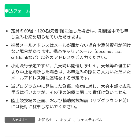
申込フォーム
定員の60組・120名(先着順)に達した場合は、期間途中でも申
し込みを締め切らせていただきます。
携帯メールアドレスはメールが届かない場合や添付資料が開け
ない場合があります。携帯キャリアメール（docomo、au、
softbankなど）以外のアドレスをご入力ください。
小雨決行予定ですが、荒天時は開催しません。天候等の理由に
より中止を判断した場合は、お申込みの際にご入力いただいた
メールアドレス宛に連絡をする予定です。
当プログラム中に発生した負傷、疾病に対し、大会本部で応急
手当は行いますが、その後の治療に関して責任は負いません。
陸上競技場の正面、および補助競技場前（サブグラウンド前）
には絶対に駐車しないでください。
お知らせ
、
キッズ
、
フェスティバル
カテゴリー
【指導者】JFA公認Cライセンスコーチ養成講習会1コース 開催のご案内 ※申込終了
【キッズ】10月11日(土) JFAユニクロサッカーキッズ in 石川（金沢）開催 8月4日(月)から参加者募集開始！