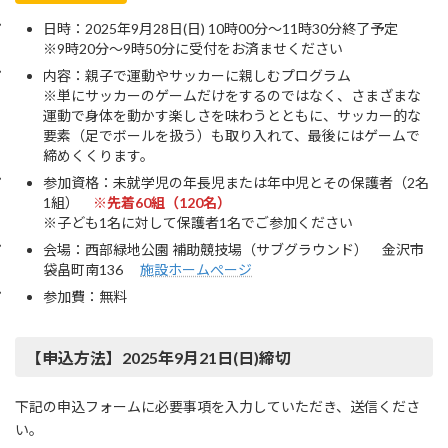
日時：2025年9月28日(日) 10時00分～11時30分終了予定
※9時20分～9時50分に受付をお済ませください
内容：親子で運動やサッカーに親しむプログラム
※単にサッカーのゲームだけをするのではなく、さまざまな
運動で身体を動かす楽しさを味わうとともに、サッカー的な
要素（足でボールを扱う）も取り入れて、最後にはゲームで
締めくくります。
参加資格：未就学児の年長児または年中児とその保護者（2名
1組）
※先着60組（120名）
※子ども1名に対して保護者1名でご参加ください
会場：西部緑地公園 補助競技場（サブグラウンド） 金沢市
袋畠町南136
施設ホームぺージ
参加費：無料
【申込方法】2025年9月21日(日)締切
下記の申込フォームに必要事項を入力していただき、送信くださ
い。