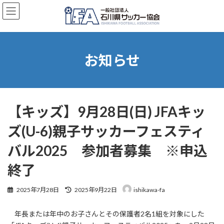
コ
ナ
ン
ビ
テ
ゲ
ン
ー
ツ
シ
へ
ョ
お知らせ
ス
ン
キ
に
ッ
移
プ
動
【キッズ】9月28日(日) JFAキッ
ズ(U-6)親子サッカーフェスティ
バル2025 参加者募集 ※申込
終了
最
2025年7月28日
2025年9月22日
ishikawa-fa
終
更
年長または年中のお子さんとその保護者2名1組を対象にした
新
日