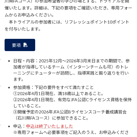
川県FAコース）の参加希望者の学びの場とする、トライアルを開
時
催いたします。詳細は、下記の要項をご確認いただき、専用フォー
:
ムからお申込みください。
本トライアルの参加者には、リフレッシュポイント10ポイント
を付与いたします。
要項
日程・内容：2025年12月～2026年3月末日までの期間で、参
加者が指導しているチーム（インターンチームも可）のトレ
ーニングにチューターが訪問し、指導実践と振り返りを行い
ます。
参加資格：下記の要件をすべて満たすこと
①2026年4月1日現在、満18歳以上であること。
②2026年4月1日現在、有効なJFA公認Cライセンス資格を保持
していること。
③開催予定の2026年JFA公認Bライセンスコーチ養成講習会
（石川県FAコース）に参加できること。
申込：
申込は終了いたしました
※専用フォームへ必要事項をご記入のうえ、お申込みくださ