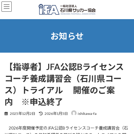
コ
ナ
ン
ビ
テ
ゲ
ン
ー
ツ
シ
へ
ョ
お知らせ
ス
ン
キ
に
ッ
移
プ
動
【指導者】JFA公認Bライセンス
コーチ養成講習会（石川県コー
ス）トライアル 開催のご案
内 ※申込終了
最
2025年12月2日
2026年1月5日
ishikawa-fa
終
更
2026年度開催予定のJFA公認Bライセンスコーチ養成講習会（石
新
日