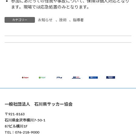
参加にあたっての怪我や事故について、保険は個人対応となり
ます。現場では応急処置のみとなります。
お知らせ
、
技術
、
指導者
カテゴリー
【フットサル】1月12日(月祝) 輪島市開催 JFAファミリーフットサルフェスティバル2025 参加者募集 ※申込終了
【代表】川井 浬 選手（ツエーゲン金沢U-18） U-16日本代表選出のお知らせ
2025年12月2日
2025年12月5日
一般社団法人 石川県サッカー協会
〒921-8163
石川県金沢市横川7-50-1
87ビル横川1F
TEL：076-218-9000