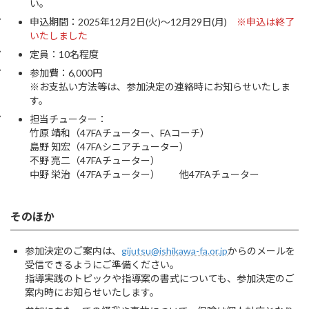
い。
申込期間：2025年12月2日(火)～12月29日(月)
※申込は終了
いたしました
定員：10名程度
参加費：6,000円
※お支払い方法等は、参加決定の連絡時にお知らせいたしま
す。
担当チューター：
竹原 靖和（47FAチューター、FAコーチ）
島野 知宏（47FAシニアチューター）
不野 亮二（47FAチューター）
中野 栄治（47FAチューター） 他47FAチューター
そのほか
参加決定のご案内は、
gijutsu@ishikawa-fa.or.jp
からのメールを
受信できるようにご準備ください。
指導実践のトピックや指導案の書式についても、参加決定のご
案内時にお知らせいたします。