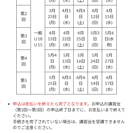
(月)
(水)
(土)
(日)
(水)
3月
4月1
4月4
4月
4月
第2
23日
日
日
12日
15日
回
(月)
(水)
(土)
(日)
(水)
一般
4月
4月
4月
5月3
5月6
第3
Ｕ18
13日
22日
25日
日
日(水
回
Ｕ15
(月)
(水)
(土)
(日)
祝)
5月4
5月
5月
5月
5月
第4
日
13日
16日
24日
27日
回
(月)
(水)
(土)
(日)
(水)
5月
6月3
6月6
6月
6月
第5
25日
日
日
14日
17日
回
(月)
(水)
(土)
(日)
(水)
申込は支払いを終えたら完了となります。
お申込の講習会
（第1回～第5回）の申込終了日までに、お支払いまで終えて
ください。
手続きを完了されていない場合は、講習会を受講できません
のでご注意ください。