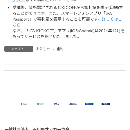
受講後、資格認定されるとKICOFFから審判証を表示(印刷)す
ることができます。また、スマートフォンアプリ「JFA
Passport」で審判証を表示することも可能です。
詳しくはこ
ちら
なお、「JFA KICKOFF」アプリ(iOS/Android)は2024年12月を
もってサービスを終了いたしました。
お知らせ
、
審判
カテゴリー
【代表】川井 浬 選手（ツエーゲン金沢U-18） U-17日本代表選出のお知らせ
【キッズ】3月21日(土) 内灘町開催 JFAキッズ(U-6)サッカーフェスティバル2025 参加者募集 ※申込終了
2026年2月16日
2026年2月17日
一般社団法人 石川県サッカー協会