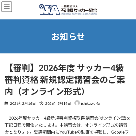
コ
ナ
ン
ビ
テ
ゲ
ン
ー
ツ
シ
へ
ョ
お知らせ
ス
ン
キ
に
ッ
移
プ
動
【審判】2026年度 サッカー4級
審判資格 新規認定講習会のご案
内（オンライン形式）
最
2026年2月16日
2026年3月19日
ishikawa-fa
終
更
2026年度サッカー4級新規審判資格取得 講習会(オンライン型)を
新
日
下記日程で開催いたします。本講習会は、オンライン形式の講習
時
会となります。受講期間内にYouTubeの動画を視聴し、Googleフ
: