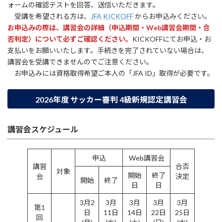
ォームの確認テストを回答、送信いただきます。
受講を希望される方は、
JFA KICKOFF
からお申込みください。
お申込みの際は、講習会の詳細（申込期間・Web講習会期間・合
否判定）について必ずご確認ください。
KICKOFFにてお申込・お
支払いをお願いいたします。手続きを完了されていない場合は、
講習会を受講できませんのでご注意ください。
お申込みには資格取得希望ご本人の「JFA ID」取得が必要です。
2026年度 サッカー審判 4級新規認定講習会
講習会スケジュール
申込
Web講習会
講習
合否
対象
開始
終了
会
決定
開始
終了
日
日
3月2
3月
3月
3月
3月
第1
日
11日
14日
22日
25日
回