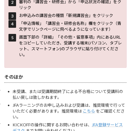
審判の「講習会・研修会」から「申込状況の確認」をク
リック
お申込みの講習会の種類「新規講習会」をクリック
「申込情報」「講習会・研修会名称」欄をクリック（青
文字でリンクぺージに飛べるようになっています）
画面下部の「詳細」「その他・留意事項」内にあるURL
をコピーしていただき、受講する端末(パソコン、タブレ
ット、スマートフォン)のブラウザに貼り付けてくださ
い。
そのほか
未受講、または受講期間終了による不合格について受講料の
払い戻しは致しかねます。
JFAラーニングのお申し込みおよび受講は、推奨環境で行って
いただく必要があります。推奨環境は
こちら
をご確認くださ
い。
KICKOFFの操作に関するお問い合わせは、
JFA登録サービス
デスク
までお問い合わせください。