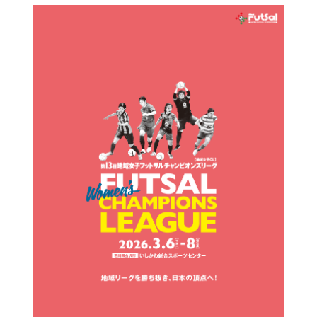
更
新
日
時
: