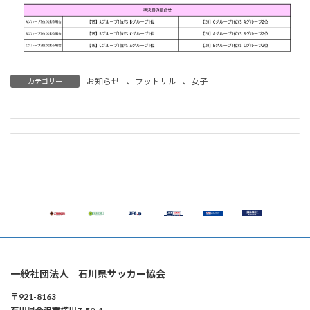
お知らせ
、
フットサル
、
女子
カテゴリー
【キッズ】3月21日(土) 内灘町開催 JFAキッズ(U-6)サッカーフェスティバル2025 参加者募集 ※申込終了
【医学】3月28日(土) JFA＋PUSHコース（簡易型講習会） 開催のご案内 ※申込終了
2026年2月17日
2026年2月21日
一般社団法人 石川県サッカー協会
〒921-8163