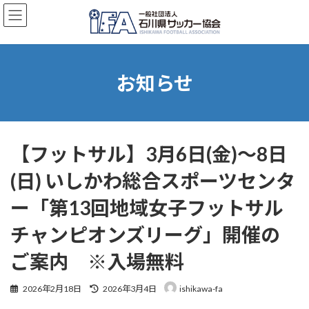
コ
ナ
ン
ビ
テ
ゲ
ン
ー
ツ
シ
へ
ョ
お知らせ
ス
ン
キ
に
ッ
移
プ
動
【フットサル】3月6日(金)～8日
(日) いしかわ総合スポーツセンタ
ー「第13回地域女子フットサル
チャンピオンズリーグ」開催の
ご案内 ※入場無料
最
2026年2月18日
2026年3月4日
ishikawa-fa
終