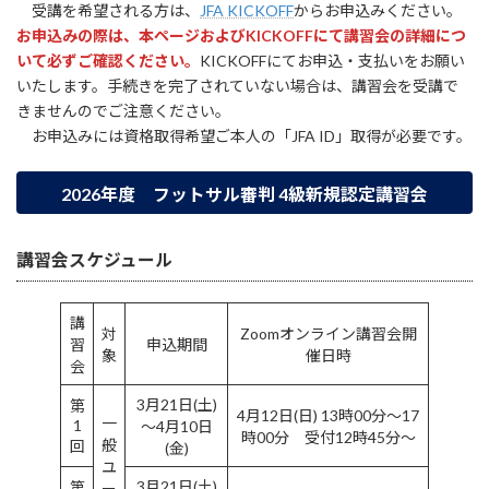
受講を希望される方は、
JFA KICKOFF
からお申込みください。
お申込みの際は、本ページおよびKICKOFFにて講習会の詳細につ
いて必ずご確認ください。
KICKOFFにてお申込・支払いをお願い
いたします。手続きを完了されていない場合は、講習会を受講で
きませんのでご注意ください。
お申込みには資格取得希望ご本人の「JFA ID」取得が必要です。
2026年度 フットサル審判 4級新規認定講習会
講習会スケジュール
講
対
Zoomオンライン講習会開
習
申込期間
象
催日時
会
3月21日(土)
第
4月12日(日) 13時00分～17
一
1
～4月10日
時00分 受付12時45分～
般
回
(金)
ユ
3月21日(土)
第
ー