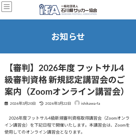
コ
ナ
ン
ビ
テ
ゲ
ン
ー
ツ
シ
へ
ョ
お知らせ
ス
ン
キ
に
ッ
移
プ
動
【審判】2026年度 フットサル4
級審判資格 新規認定講習会のご
案内（Zoomオンライン講習会）
最
2026年3月20日
2026年3月22日
ishikawa-fa
終
更
2026年度フットサル4級新規審判資格取得講習会（Zoomオンラ
新
日
イン講習会）を下記日程で開催いたします。本講習会は、Zoomを
時
使用してのオンライン講習会となります。
: