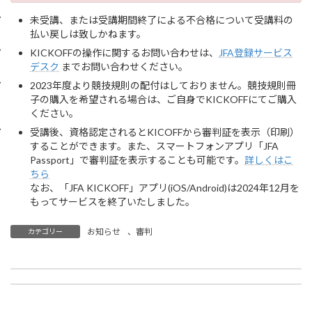
未受講、または受講期間終了による不合格について受講料の
払い戻しは致しかねます。
KICKOFFの操作に関するお問い合わせは、
JFA登録サービス
デスク
までお問い合わせください。
2023年度より競技規則の配付はしておりません。競技規則冊
子の購入を希望される場合は、ご自身でKICKOFFにてご購入
ください。
受講後、資格認定されるとKICOFFから審判証を表示（印刷）
することができます。また、スマートフォンアプリ「JFA
Passport」で審判証を表示することも可能です。
詳しくはこ
ちら
なお、「JFA KICKOFF」アプリ(iOS/Android)は2024年12月を
もってサービスを終了いたしました。
お知らせ
、
審判
カテゴリー
【事務局】サッカー応援番組「KICK OFF!ISHIKAWA」 2026年4月から毎週土曜 テレビ金沢にて放送開始
【1種】第55回石川県サッカー選手権大会（天皇杯 JFA 第106回全日本サッカー選手権大会 石川県代表決定戦） ※4月21日更新
2026年3月19日
2026年3月23日