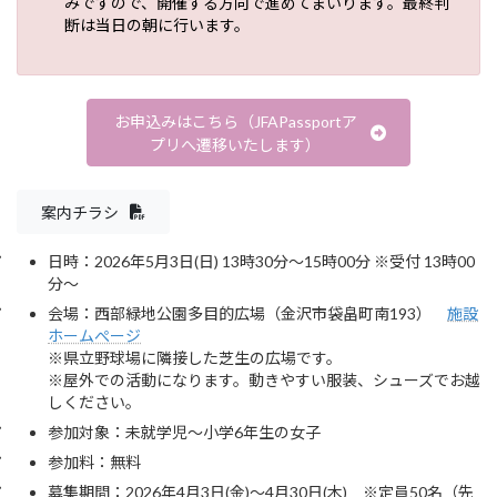
みですので、開催する方向で進めてまいります。最終判
断は当日の朝に行います。
お申込みはこちら（JFAPassportア
プリへ遷移いたします）
案内チラシ
日時：2026年5月3日(日) 13時30分～15時00分 ※受付 13時00
分～
会場：西部緑地公園多目的広場（金沢市袋畠町南193）
施設
ホームぺージ
※県立野球場に隣接した芝生の広場です。
※屋外での活動になります。動きやすい服装、シューズでお越
しください。
参加対象：未就学児～小学6年生の女子
参加料：無料
募集期間：2026年4月3日(金)～4月30日(木) ※定員50名（先