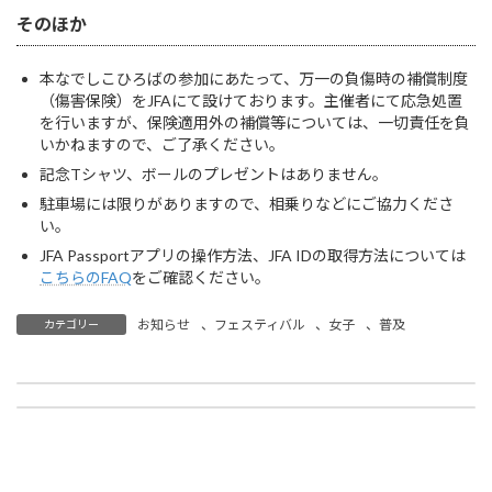
そのほか
本なでしこひろばの参加にあたって、万一の負傷時の補償制度
（傷害保険）をJFAにて設けております。主催者にて応急処置
を行いますが、保険適用外の補償等については、一切責任を負
いかねますので、ご了承ください。
記念Tシャツ、ボールのプレゼントはありません。
駐車場には限りがありますので、相乗りなどにご協力くださ
い。
JFA Passportアプリの操作方法、JFA IDの取得方法については
こちらのFAQ
をご確認ください。
お知らせ
、
フェスティバル
、
女子
、
普及
カテゴリー
【指導者】JFA公認Dライセンスコーチ養成講習会1コース 開催のご案内
【普及・キッズ】5月10日(日) JFAキッズ(U-6・U-8)サッカーフェスティバル2026（ゲーム形式＆サッカー教室） 参加者募集 ※申込終了
2026年4月3日
2026年4月6日