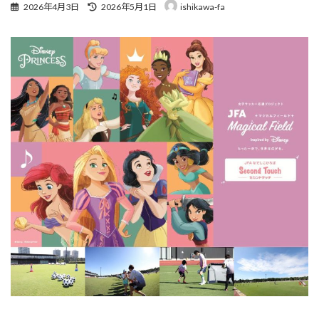
最
2026年4月3日
2026年5月1日
ishikawa-fa
終
更
新
日
時
: