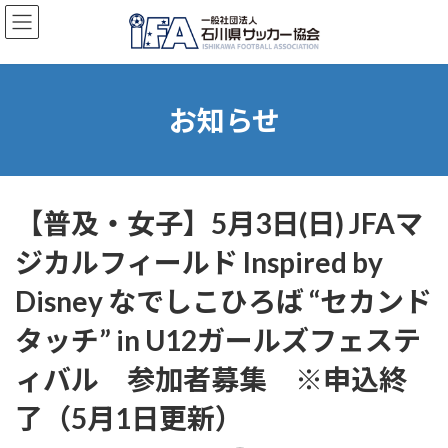
コ
ナ
ン
ビ
テ
ゲ
ン
ー
ツ
シ
へ
ョ
お知らせ
ス
ン
キ
に
ッ
移
プ
動
【普及・女子】5月3日(日) JFAマ
ジカルフィールド Inspired by
Disney なでしこひろば “セカンド
タッチ” in U12ガールズフェステ
ィバル 参加者募集 ※申込終
了（5月1日更新）