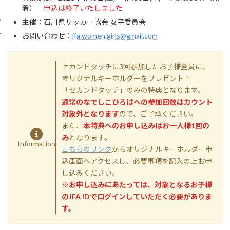
着）
申込は終了いたしました
主催：石川県サッカー協会 女子委員会
お問い合わせ：
ifa.women.girls@gmail.com
セカンドタッチに3回参加したお子様全員に、
オリジナルキーホルダーをプレゼント！
「セカンドタッチ」のみの特典となります。
通常のなでしこひろばへの参加回数はカウント
対象外となります
ので、ご了承ください。
また、
本特典へのお申し込みはお一人様1回の
み
となります。
Information
こちらのリンク
からオリジナルキーホルダー申
込画面へアクセスし、必要事項を記入の上お申
し込みください。
※お申し込みにあたっては、対象となるお子様
のJFA IDでログインしていただく必要がありま
す。