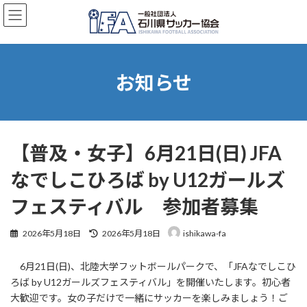
コ
ナ
ン
ビ
テ
ゲ
ン
ー
ツ
シ
へ
ョ
お知らせ
ス
ン
キ
に
ッ
移
プ
動
【普及・女子】6月21日(日) JFA
なでしこひろば by U12ガールズ
フェスティバル 参加者募集
最
2026年5月18日
2026年5月18日
ishikawa-fa
終
更
6月21日(日)、北陸大学フットボールパークで、「JFAなでしこひ
新
日
ろば by U12ガールズフェスティバル」を開催いたします。初心者
時
大歓迎です。女の子だけで一緒にサッカーを楽しみましょう！ご
: