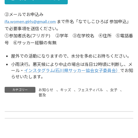
②メールでお申込み
ifa.women.girls@gmail.com
まで件名「なでしこひろば 参加申込」
で必要事項を送信ください。
①参加者氏名(フリガナ) ②学年 ③在学校名 ④住所 ⑤電話番
号 ⑥サッカー経験の有無
屋外での活動になりますので、水分を多めにお持ちください。
小雨決行。悪天候により中止の場合は当日12時頃に判断し、メ
ール・
インスタグラム(石川県サッカー協会女子委員会）
でお知
らせいたします。
お知らせ
、
キッズ
、
フェスティバル
、
女子
、
カテゴリー
普及
【IFA復興プロジェクト】能登半島地震災害支援金受領のご報告（第13回北信越中学校サッカー新人選抜強化フェスティバル2026）
【事務局】2026年度 定時社員総会のご案内（6月6日18時30分～ 石川県地場産業振興センター）
2026年5月12日
2026年5月20日