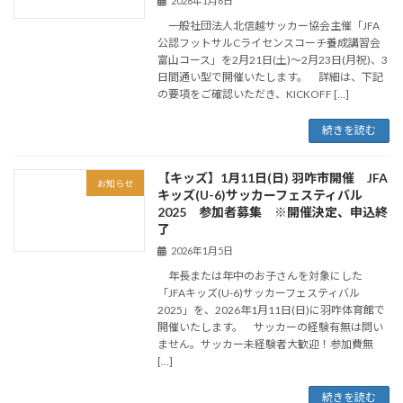
2026年1月6日
一般社団法人北信越サッカー協会主催「JFA
公認フットサルCライセンスコーチ養成講習会
富山コース」を2月21日(土)～2月23日(月祝)、3
日間通い型で開催いたします。 詳細は、下記
の要項をご確認いただき、KICKOFF […]
続きを読む
【キッズ】1月11日(日) 羽咋市開催 JFA
お知らせ
キッズ(U-6)サッカーフェスティバル
2025 参加者募集 ※開催決定、申込終
了
2026年1月5日
年長または年中のお子さんを対象にした
「JFAキッズ(U-6)サッカーフェスティバル
2025」を、2026年1月11日(日)に羽咋体育館で
開催いたします。 サッカーの経験有無は問い
ません。サッカー未経験者大歓迎！参加費無
[…]
続きを読む