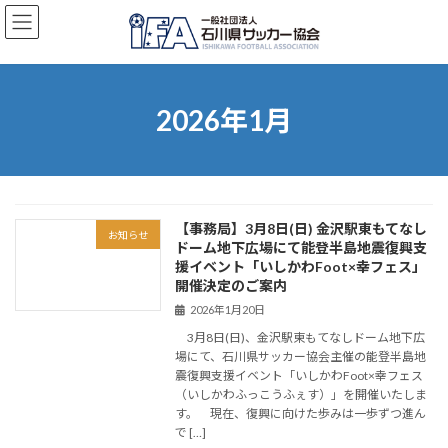
コ
ナ
ン
ビ
テ
ゲ
ン
ー
ツ
シ
へ
ョ
2026年1月
ス
ン
キ
に
ッ
移
プ
動
【事務局】3月8日(日) 金沢駅東もてなし
お知らせ
ドーム地下広場にて能登半島地震復興支
援イベント「いしかわFoot×幸フェス」
開催決定のご案内
2026年1月20日
3月8日(日)、金沢駅東もてなしドーム地下広
場にて、石川県サッカー協会主催の能登半島地
震復興支援イベント「いしかわFoot×幸フェス
（いしかわふっこうふぇす）」を開催いたしま
す。 現在、復興に向けた歩みは一歩ずつ進ん
で […]