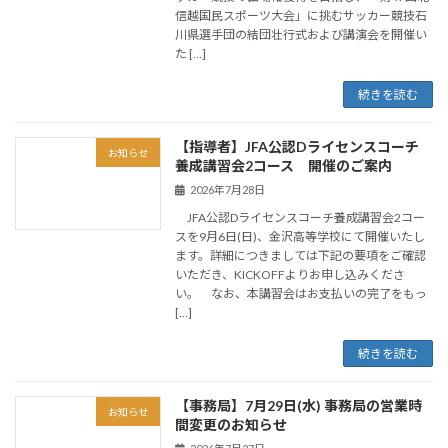
信越国民スポーツ大会」に挑むサッカー競技石
川県選手団の結団壮行式および講演会を開催い
た […]
続きを読む
【指導者】JFA公認Dライセンスコーチ
お知らせ
養成講習会2コース 開催のご案内
2026年7月28日
JFA公認Dライセンスコーチ養成講習会2コー
スを9月6日(日)、金沢高等学校にて開催いたし
ます。詳細につきましては下記の要項をご確認
いただき、KICKOFFよりお申し込みくださ
い。 なお、本講習会はお支払いの完了をもっ
[…]
続きを読む
【事務局】7月29日(水) 事務局の営業時
お知らせ
間変更のお知らせ