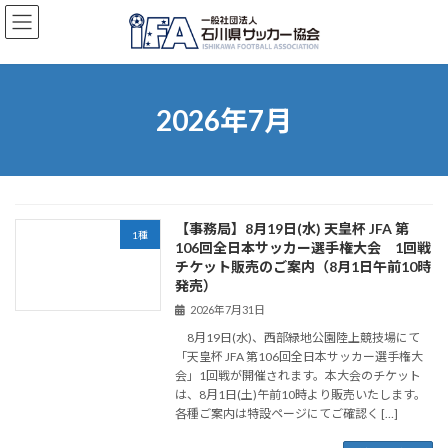
コ
ナ
ン
ビ
テ
ゲ
ン
ー
ツ
シ
へ
ョ
2026年7月
ス
ン
キ
に
ッ
移
プ
動
【事務局】8月19日(水) 天皇杯 JFA 第
1種
106回全日本サッカー選手権大会 1回戦
チケット販売のご案内（8月1日午前10時
発売）
2026年7月31日
8月19日(水)、西部緑地公園陸上競技場にて
「天皇杯 JFA 第106回全日本サッカー選手権大
会」1回戦が開催されます。本大会のチケット
は、8月1日(土)午前10時より販売いたします。
各種ご案内は特設ページにてご確認く […]