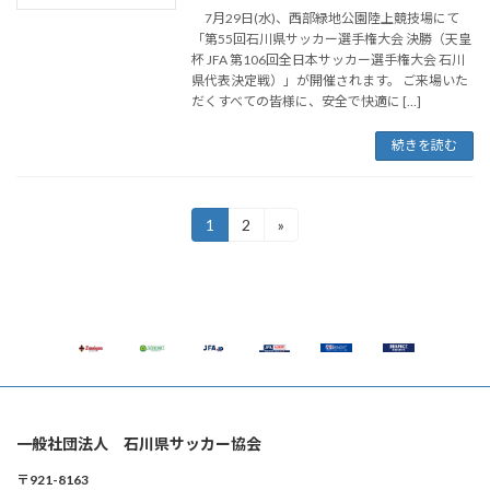
7月29日(水)、西部緑地公園陸上競技場にて
「第55回石川県サッカー選手権大会 決勝（天皇
杯 JFA 第106回全日本サッカー選手権大会 石川
県代表決定戦）」が開催されます。 ご来場いた
だくすべての皆様に、安全で快適に […]
続きを読む
投
1
2
»
固
固
定
定
稿
ペ
ペ
ー
ー
の
ジ
ジ
ペ
ー
ジ
送
一般社団法人 石川県サッカー協会
り
〒921-8163