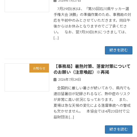
2026年7月27日
7月29日(水)は、「第55回石川県サッカー選
手権大会 決勝」の準備作業のため、事務局の対
応を午前中のみとさせていただきます。同日午
後からはお休みとなりますのでご了承くださ
い。 なお、翌7月30日(木)につきましては、
[…]
続きを読む
【事務局】暑熱対策、落雷対策について
お知らせ
のお願い（注意喚起）※再掲
2026年7月24日
全国的に厳しい暑さが続いており、県内でも
連日猛暑日が記録されるなど、熱中症のリスク
が非常に高い状況となっております。 また、
夏場は急な天候の変化による落雷事故への警戒
も欠かせません。 本協会では4月23日付で公
益財団法 […]
続きを読む