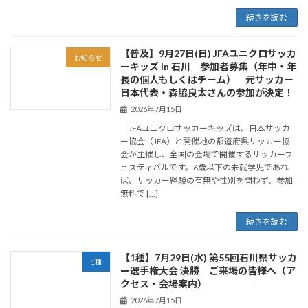
続きを読む
【普及】9月27日(日) JFAユニクロサッカ
お知らせ
ーキッズ in 石川 参加者募集（年中・年
長の個人もしくはチーム） 元サッカー
日本代表・森脇良太さんの参加が決定！
2026年7月15日
JFAユニクロサッカーキッズは、日本サッカ
ー協会（JFA）と開催地の都道府県サッカー協
会が主催し、全国の会場で開催するサッカーフ
ェスティバルです。6歳以下の未就学児であれ
ば、サッカー経験の有無や性別を問わず、参加
無料で […]
続きを読む
【1種】7月29日(水) 第55回石川県サッカ
1種
ー選手権大会 決勝 ご来場の皆様へ（ア
クセス・会場案内）
2026年7月15日