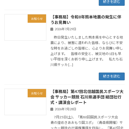
続きを読む
【事務局】令和8年熊本地震の発生に伴
お知らせ
うお見舞い
2026年7月29日
昨日発生いたしました熊本県を中心とする地
震により、被害に遭われた皆様、ならびに不安
な時をお過ごしの皆様に、心よりお見舞い申し
上げます。 皆様の安全と、被災地の1日も早
い平穏を深くお祈り申し上げます。 私たち石
川県サッカ […]
続きを読む
【事務局】第47回北信越国民スポーツ大
お知らせ
会 サッカー競技 石川県選手団 結団壮行
式・講演会レポート
2026年7月28日
7月25日(土)、「第80回国民スポーツ大会
青の煌めきあおもり国スポ」（青森県開催）サ
ッカー競技の出場権獲得を目指し、「第47回北