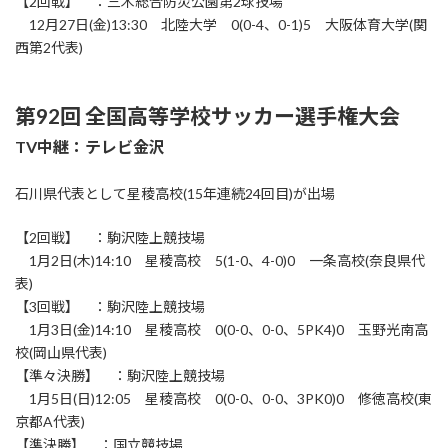
【2回戦】 ：三木総合防災公園第2球技場
12月27日(金)13:30 北陸大学 0(0-4、0-1)5 大阪体育大学(関
西第2代表)
第92回 全国高等学校サッカー選手権大会
TV中継：テレビ金沢
石川県代表として星稜高校(15年連続24回目)が出場
【2回戦】 ：駒沢陸上競技場
1月2日(木)14:10 星稜高校 5(1-0、4-0)0 一条高校(奈良県代
表)
【3回戦】 ：駒沢陸上競技場
1月3日(金)14:10 星稜高校 0(0-0、0-0、5PK4)0 玉野光南高
校(岡山県代表)
【準々決勝】 ：駒沢陸上競技場
1月5日(日)12:05 星稜高校 0(0-0、0-0、3PK0)0 修徳高校(東
京都A代表)
【準決勝】 ：国立競技場