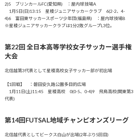
2)5 ブリンカールFC(愛知県) ：屋内球技場A
1月5日(日)13:15 星稜ジュニアサッカークラブ 6(2-2、4-
4)6 富田東サッカースポーツ少年団(福島県) ：屋内球技場B
※星稜ジュニアサッカークラブは1分2敗グループL3位。
第22回 全日本高等学校女子サッカー選手権
大会
北信越第3代表として星稜高校女子サッカー部が初出場
【1回戦】 ：磐田安久路公園多目的広場
1月11日(土)11:45 星稜高校 0(0-5、0-4)9 飛鳥高校(関東第3
代表)
第14回FUTSAL地域チャンピオンズリーグ
北信越代表としてビークス白山が出場(2年ぶり5回目)