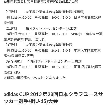
石川県代表として星稜高校(2年連続22回目)が出場
【1回戦】 ：東平尾公園博多の森補助競技場(福岡県)
8月1日(木)10:00 星稜高校 1(0-0、1-0)0 日章学園高校(宮崎
県代表)
【2回戦】 ：福岡フットボールセンター(人工芝)
8月2日(金)10:00 星稜高校 1(0-0、1-1、5PK3)1 麻布大学附
属渕野辺高校(神奈川県代表)
【3回戦】 ：東平尾公園博多の森補助競技場
8月3日(土)10:00 星稜高校 2(1-1、1-0)1 中京大学附属中京
高校(愛知県第2代表)
【準々決勝】 ：福岡フットボールセンター(天然芝)
8月5日(月)10:00 星稜高校 1(0-2、1-3)5 正智深谷高校(埼玉
県第2代表)
※健闘の星稜高校はベスト8となりました
adidas CUP 2013 第28回日本クラブユースサ
ッカー選手権(U-15)大会