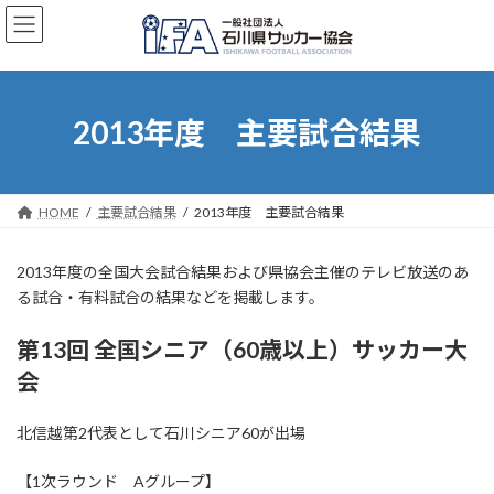
コ
ナ
ン
ビ
テ
ゲ
ン
ー
ツ
シ
へ
ョ
2013年度 主要試合結果
ス
ン
キ
に
ッ
移
プ
動
HOME
主要試合結果
2013年度 主要試合結果
2013年度の全国大会試合結果および県協会主催のテレビ放送のあ
る試合・有料試合の結果などを掲載します。
第13回 全国シニア（60歳以上）サッカー大
会
北信越第2代表として石川シニア60が出場
【1次ラウンド Aグループ】