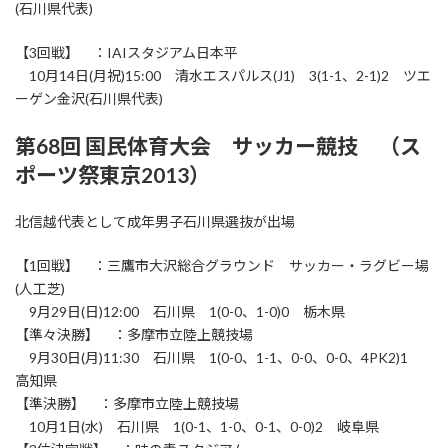
(石川県代表)
【3回戦】 ：IAIスタジアム日本平
10月14日(月祝)15:00 清水エスパルス(J1) 3(1-1、2-1)2 ツエ
ーゲン金沢(石川県代表)
第68回 国民体育大会 サッカー競技 （ス
ポーツ祭東京2013）
北信越代表として成年男子石川県選抜が出場
【1回戦】 ：三鷹市大沢総合グラウンド サッカー・ラグビー場
(人工芝)
9月29日(日)12:00 石川県 1(0-0、1-0)0 栃木県
【準々決勝】 ：多摩市立陸上競技場
9月30日(月)11:30 石川県 1(0-0、1-1、0-0、0-0、4PK2)1
高知県
【準決勝】 ：多摩市立陸上競技場
10月1日(水) 石川県 1(0-1、1-0、0-1、0-0)2 岐阜県