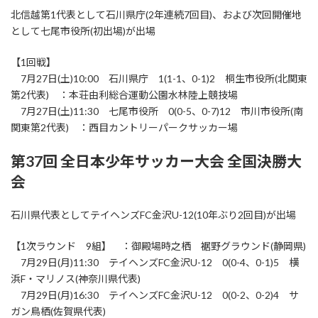
北信越第1代表として石川県庁(2年連続7回目)、および次回開催地
として七尾市役所(初出場)が出場
【1回戦】
7月27日(土)10:00 石川県庁 1(1-1、0-1)2 桐生市役所(北関東
第2代表) ：本荘由利総合運動公園水林陸上競技場
7月27日(土)11:30 七尾市役所 0(0-5、0-7)12 市川市役所(南
関東第2代表) ：西目カントリーパークサッカー場
第37回 全日本少年サッカー大会 全国決勝大
会
石川県代表としてテイヘンズFC金沢U-12(10年ぶり2回目)が出場
【1次ラウンド 9組】 ：御殿場時之栖 裾野グラウンド(静岡県)
7月29日(月)11:30 テイヘンズFC金沢U-12 0(0-4、0-1)5 横
浜F・マリノス(神奈川県代表)
7月29日(月)16:30 テイヘンズFC金沢U-12 0(0-2、0-2)4 サ
ガン鳥栖(佐賀県代表)