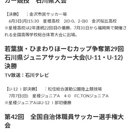
カー競技 石川県大会
【決勝】 ：金沢市民サッカー場
6月3日(月)15:30 星稜高校 2(0-0、2-0)0 金沢桜丘高校
※星稜高校は2年連続22回目の優勝、7月31日から福岡県で開催さ
れる全国高等学校総合体育大会に出場。
若葉旗・ひまわりほーむカップ争奪第29回
石川県ジュニアサッカー大会(U-11・U-12)
決勝
TV放送：石川テレビ
【U-12 Ⅰ部決勝】 ：松任総合運動公園陸上競技場
7月7日(日) 星稜ジュニアA 4-0 FC.TONジュニアA
※星稜ジュニアAはU-12 Ⅰ部初優勝
第42回 全国自治体職員サッカー選手権大
会