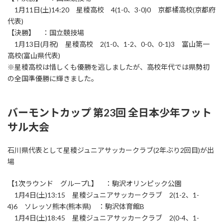
1月11日(土)14:20 星稜高校 4(1-0、3-0)0 京都橘高校(京都府
代表)
【決勝】 ：国立競技場
1月13日(月祝) 星稜高校 2(1-0、1-2、0-0、0-1)3 富山第一
高校(富山県代表)
※星稜高校は惜しくも優勝を逃しましたが、高校年代では県勢初
の全国準優勝に輝きました。
バーモントカップ 第23回 全日本少年フット
サル大会
石川県代表として星稜ジュニアサッカークラブ(2年ぶり2回目)が出
場
【1次ラウンド グループL】 ：駒沢オリンピック公園
1月4日(土)13:15 星稜ジュニアサッカークラブ 2(1-2、1-
4)6 ソレッソ熊本(熊本県) ：駒沢体育館B
1月4日(土)18:45 星稜ジュニアサッカークラブ 2(0-4、1-