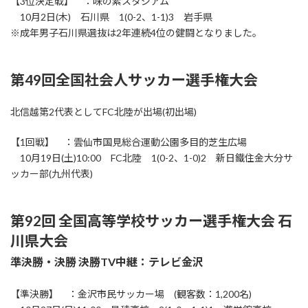
【3位決定戦】 ：味の素スタジアム
10月2日(木) 石川県 1(0-2、1-1)3 岩手県
※成年男子石川県選抜は2年連続4位の健闘となりました。
第49回全国社会人サッカー選手権大会
北信越第2代表としてFC北陸が出場(初出場)
【1回戦】 ：雲仙市国見総合運動公園多目的芝生広場
10月19日(土)10:00 FC北陸 1(0-2、1-0)2 新日鐵住金大分サ
ッカー部(九州代表)
第92回 全国高等学校サッカー選手権大会 石
川県大会
準決勝・決勝
決勝TV中継：テレビ金沢
【準決勝】 ：金沢市民サッカー場 (観客数：1,200名)