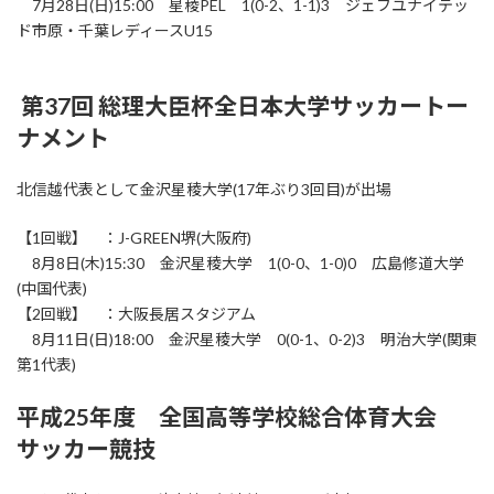
7月28日(日)15:00 星稜PEL 1(0-2、1-1)3 ジェフユナイテッ
ド市原・千葉レディースU15
第37回 総理大臣杯全日本大学サッカートー
ナメント
北信越代表として金沢星稜大学(17年ぶり3回目)が出場
【1回戦】 ：J-GREEN堺(大阪府)
8月8日(木)15:30 金沢星稜大学 1(0-0、1-0)0 広島修道大学
(中国代表)
【2回戦】 ：大阪長居スタジアム
8月11日(日)18:00 金沢星稜大学 0(0-1、0-2)3 明治大学(関東
第1代表)
平成25年度 全国高等学校総合体育大会
サッカー競技