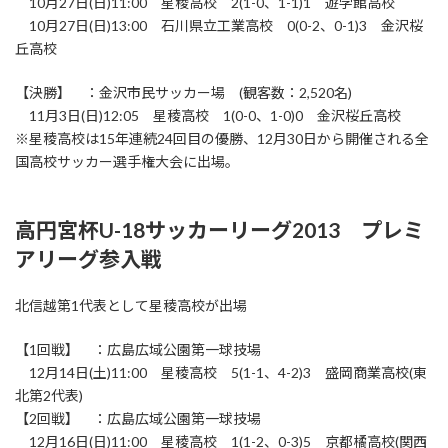
10月27日(日)11:00 星稜高校 2(1-0、1-1)1 遊学館高校
10月27日(日)13:00 石川県立工業高校 0(0-2、0-1)3 金沢桜
丘高校
【決勝】 ：金沢市民サッカー場 (観客数：2,520名)
11月3日(日)12:05 星稜高校 1(0-0、1-0)0 金沢桜丘高校
※星稜高校は15年連続24回目の優勝、12月30日から開催される全
国高校サッカー選手権大会に出場。
高円宮杯U-18サッカーリーグ2013 プレミ
アリーグ参入戦
北信越第1代表として星稜高校が出場
【1回戦】 ：広島広域公園第一球技場
12月14日(土)11:00 星稜高校 5(1-1、4-2)3 盛岡商業高校(東
北第2代表)
【2回戦】 ：広島広域公園第一球技場
12月16日(日)11:00 星稜高校 1(1-2、0-3)5 京都橘高校(関西