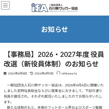
コ
ナ
ン
ビ
テ
ゲ
ン
ー
ツ
シ
へ
ョ
お知らせ
ス
ン
キ
に
ッ
移
プ
動
【事務局】2026・2027年度 役員
改選（新役員体制）のお知らせ
最
2026年6月8日
2026年6月9日
ishikawa-fa
終
更
一般社団法人石川県サッカー協会は、2026年6月6日に開催いた
新
日
しました定時社員総会ならびに理事会におきまして、下記の通り
時
役員が選任され、それぞれ就任いたしましたのでお知らせいたし
:
ます。
新たな体制のもと、本県のフットボール界およびスポーツ振興