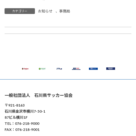
お知らせ
、
事務局
カテゴリー
【事務局】6月28日(日) 第69回金沢市民スポーツ大会「ウォーキングフットボールをやろうぜ」参加者募集 ※申込終了
【事務局】福井県サッカー協会主催 7月11日(土)～12日(日) 「FFA SPORTS FESTIVAL」3×3 FOOTBALL 参加者募集
2026年6月5日
2026年6月9日
一般社団法人 石川県サッカー協会
〒921-8163
石川県金沢市横川7-50-1
87ビル横川1F
TEL：076-218-9000
FAX：076-218-9001