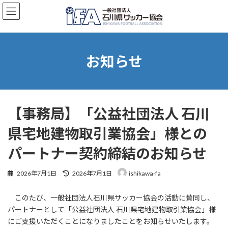
コ
ナ
ン
ビ
テ
ゲ
ン
ー
ツ
シ
へ
ョ
お知らせ
ス
ン
キ
に
ッ
移
プ
動
【事務局】「公益社団法人 石川
県宅地建物取引業協会」様との
パートナー契約締結のお知らせ
最
2026年7月1日
2026年7月1日
ishikawa-fa
終
更
このたび、一般社団法人石川県サッカー協会の活動に賛同し、
新
日
パートナーとして「公益社団法人 石川県宅地建物取引業協会」様
時
にご支援いただくことになりましたことをお知らせいたします。
: