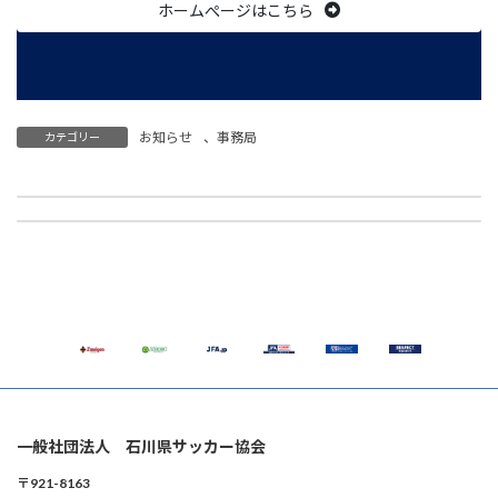
ホームぺージはこちら
お知らせ
、
事務局
カテゴリー
【事務局】「株式会社hacomono」様とのパートナー契約締結のお知らせ
【1種】7月29日(水) 第55回石川県サッカー選手権大会 決勝 チケット販売のご案内（7月6日午前10時発売）
2026年6月19日
2026年7月3日
一般社団法人 石川県サッカー協会
〒921-8163