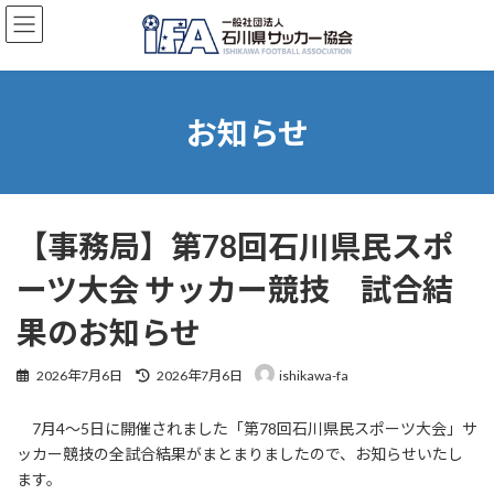
コ
ナ
ン
ビ
テ
ゲ
ン
ー
ツ
シ
へ
ョ
お知らせ
ス
ン
キ
に
ッ
移
プ
動
【事務局】第78回石川県民スポ
ーツ大会 サッカー競技 試合結
果のお知らせ
最
2026年7月6日
2026年7月6日
ishikawa-fa
終
更
7月4～5日に開催されました「第78回石川県民スポーツ大会」サ
新
日
ッカー競技の全試合結果がまとまりましたので、お知らせいたし
時
ます。
: