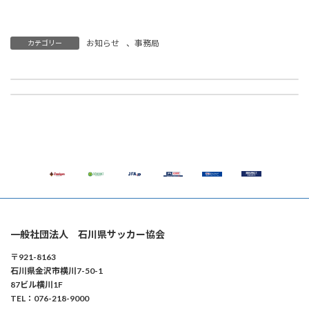
お知らせ
、
事務局
カテゴリー
【事務局】小学5年生～高校3年生の皆さんへご協力のお願い U-18子どもパブリックコメントおよびユース審判員パブリックコメントの実施について
【指導者】JFA公認Bライセンス養成講習会（JFAコース）トライアル2026 開催のご案内
2026年7月3日
2026年7月7日
一般社団法人 石川県サッカー協会
〒921-8163
石川県金沢市横川7-50-1
87ビル横川1F
TEL：076-218-9000