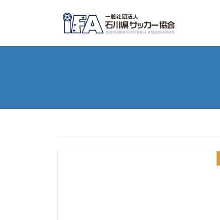
コ
ナ
ン
ビ
テ
ゲ
ン
ー
ツ
シ
へ
ョ
ス
ン
キ
に
ッ
移
プ
動