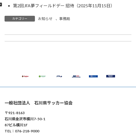
第2回JFA夢フィールドデー 招待（2025年11月15日）
お知らせ
、
事務局
カテゴリー
【キッズ】11月24日(月祝) 輪島市開催 JFAキッズ(U-6)サッカーフェスティバル2025 参加者募集 ※開催決定、申込終了
【事務局】石川県スポーツ協会主催「第79回国民スポーツ大会 入賞者の集い」 優秀団体 受賞のお知らせ
2025年11月17日
2025年11月19日
一般社団法人 石川県サッカー協会
〒921-8163
石川県金沢市横川7-50-1
87ビル横川1F
TEL：076-218-9000