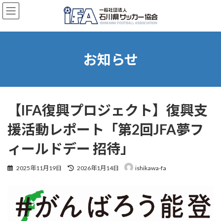
コ
ナ
ン
ビ
テ
ゲ
ン
ー
ツ
シ
へ
ョ
お知らせ
ス
ン
キ
に
ッ
移
プ
動
【IFA復興プロジェクト】復興支
援活動レポート「第2回JFA夢フ
ィールドデー 招待」
最
2025年11月19日
2026年1月14日
ishikawa-fa
終
更
新
日
時
: