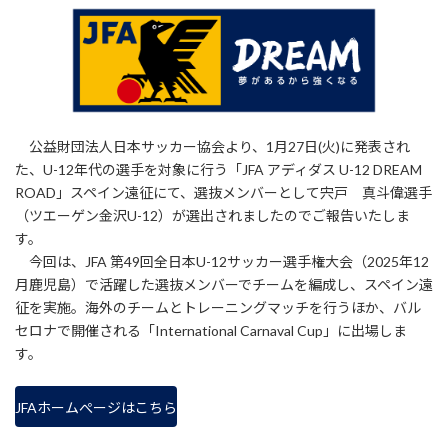
更
新
日
時
:
公益財団法人日本サッカー協会より、1月27日(火)に発表され
た、U-12年代の選手を対象に行う「JFA アディダス U-12 DREAM
ROAD」スペイン遠征にて、選抜メンバーとして宍戸 真斗偉選手
（ツエーゲン金沢U-12）が選出されましたのでご報告いたしま
す。
今回は、JFA 第49回全日本U-12サッカー選手権大会（2025年12
月鹿児島）で活躍した選抜メンバーでチームを編成し、スペイン遠
征を実施。海外のチームとトレーニングマッチを行うほか、バル
セロナで開催される「International Carnaval Cup」に出場しま
す。
JFAホームぺージはこちら