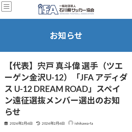
コ
ナ
ン
ビ
テ
ゲ
ン
ー
ツ
シ
へ
ョ
お知らせ
ス
ン
キ
に
ッ
移
プ
動
【代表】宍戸 真斗偉 選手（ツエ
ーゲン金沢U-12）「JFA アディダ
ス U-12 DREAM ROAD」スペイ
ン遠征選抜メンバー選出のお知
らせ
最
2026年2月6日
2026年2月6日
ishikawa-fa
終