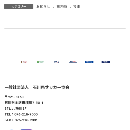
お知らせ
、
事務局
、
技術
カテゴリー
【キッズ】2月7日(土) 川北町開催 JFAキッズ(U-6)サッカーフェスティバル2025 参加者募集 ※開催決定、申込終了
【事務局】2026年度 チーム・選手登録の手続き、各種登録関連について
2026年2月3日
2026年2月12日
一般社団法人 石川県サッカー協会
〒921-8163
石川県金沢市横川7-50-1
87ビル横川1F
TEL：076-218-9000
FAX：076-218-9001