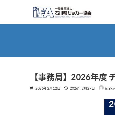
コ
ナ
ン
ビ
テ
ゲ
ン
ー
ツ
シ
へ
ョ
ス
ン
キ
に
ッ
移
プ
動
【事務局】2026年度
最
2026年2月12日
2026年2月27日
ishika
終
更
新
日
時