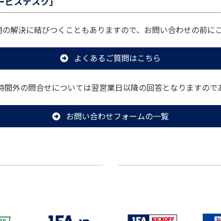
サービスデスク」
期の解決に結びつくこともありますので、お問い合わせの前に
よくあるご質問はこちら
業時間外の問合せについては翌営業日以降の回答となりますので
お問い合わせフォームの一覧
【代表】宍戸 真斗偉 選手（ツエーゲン金沢U-12）「JFA アディダス U-12 DREAM ROAD」スペイン遠征選抜メンバー選出のお知らせ
2026年2月12日