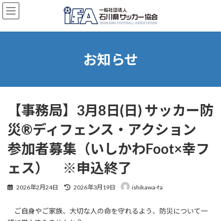
コ
ナ
ン
ビ
テ
ゲ
ン
ー
ツ
シ
へ
ョ
お知らせ
ス
ン
キ
に
ッ
移
プ
動
【事務局】3月8日(日) サッカー防
災®ディフェンス・アクション
参加者募集（いしかわFoot×幸フ
ェス） ※申込終了
最
2026年2月24日
2026年3月19日
ishikawa-fa
終
更
ご自身やご家族、大切な人の命を守れるよう、防災について一
新
日