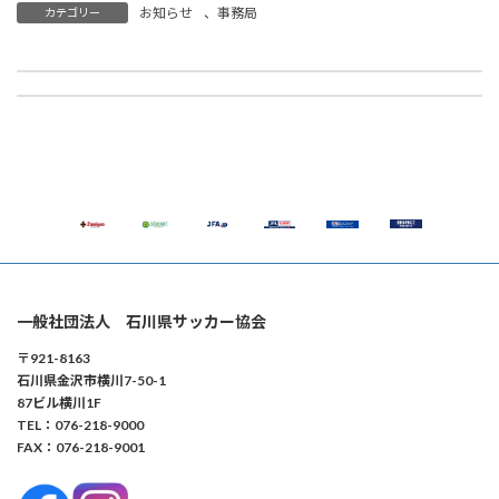
お知らせ
、
事務局
カテゴリー
【医学】3月28日(土) JFA＋PUSHコース（簡易型講習会） 開催のご案内 ※申込終了
【事務局】「LUZeSOMBRA」様とのオフィシャルサプライヤー契約締結のお知らせ
2026年2月21日
2026年3月2日
一般社団法人 石川県サッカー協会
〒921-8163
石川県金沢市横川7-50-1
87ビル横川1F
TEL：076-218-9000
FAX：076-218-9001