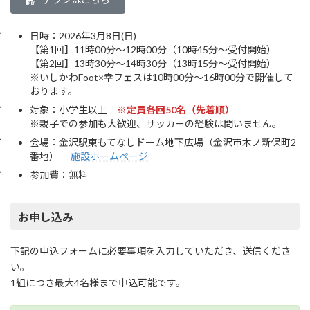
日時：2026年3月8日(日)
【第1回】11時00分～12時00分（10時45分～受付開始）
【第2回】13時30分～14時30分（13時15分～受付開始）
※いしかわFoot×幸フェスは10時00分～16時00分で開催して
おります。
対象：小学生以上
※定員各回50名（先着順）
※親子での参加も大歓迎、サッカーの経験は問いません。
会場：金沢駅東もてなしドーム地下広場（金沢市木ノ新保町2
番地）
施設ホームぺージ
参加費：無料
お申し込み
下記の申込フォームに必要事項を入力していただき、送信くださ
い。
1組につき最大4名様まで申込可能です。