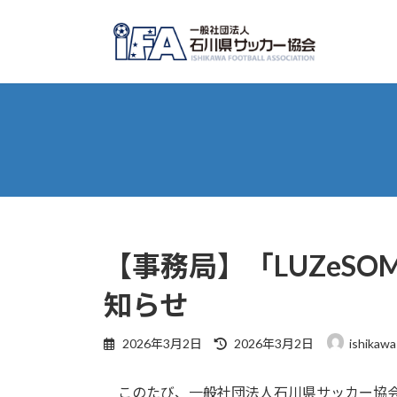
コ
ナ
ン
ビ
テ
ゲ
ン
ー
ツ
シ
へ
ョ
ス
ン
キ
に
ッ
移
プ
動
【事務局】「LUZeS
知らせ
最
2026年3月2日
2026年3月2日
ishikawa
終
更
このたび、一般社団法人石川県サッカー協会の
新