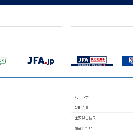
【事務局】3月8日(日) サッカー防災®ディフェンス・アクション 参加者募集（いしかわFoot×幸フェス） ※申込終了
2026年3月2日
パートナー
賛助会員
主要試合結果
協会について