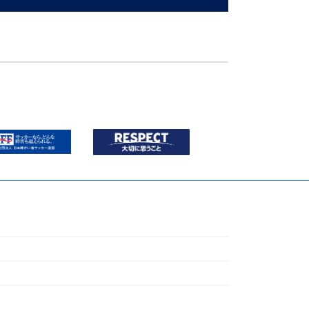
【フットサル】3月8日(日) 年長～小学6年生向けフットサルクリニック 参加者募集（第13回地域女子フットサルチャンピオンズリーグ） ※申込終了