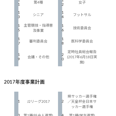
第4種
女子
1
2
1
1
シニア
フットサル
3
4
主管競技・指導普
1
1
技術委員会
5
6
及事業
1
1
審判委員会
医科学委員会
7
8
定時社員総会報告
1
2
会議・その他
(2017年6月18日実
9
0
施)
2017年度事業計画
県サッカー選手権
1
2
J2リーグ2017
／天皇杯全日本サ
ッカー選手権
3
4
第1種(社会人連盟)
第1種(学生連盟)