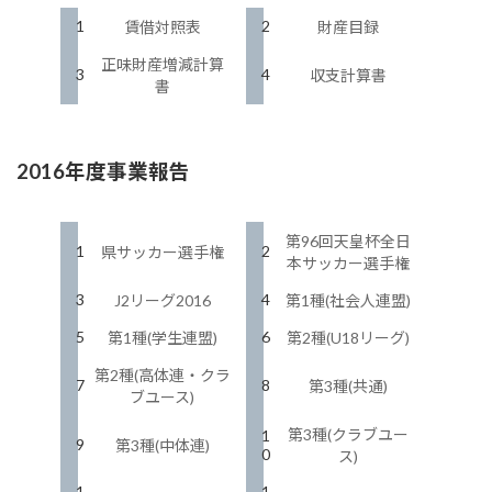
1
2
賃借対照表
財産目録
正味財産増減計算
3
4
収支計算書
書
2016
年度
事業報告
第96回天皇杯全日
1
2
県サッカー選手権
本サッカー選手権
3
4
J2リーグ2016
第1種(社会人連盟)
5
6
第1種(学生連盟)
第2種(U18リーグ)
第2種(高体連・クラ
7
8
第3種(共通)
ブユース)
第3種(クラブユー
1
9
第3種(中体連)
0
ス)
1
1