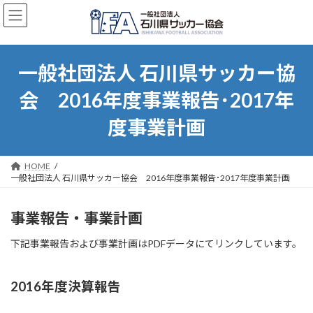
コ
ナ
ン
ビ
テ
ゲ
ン
ー
ツ
シ
一般社団法人 石川県サッカー協
へ
ョ
ス
ン
会 2016年度事業報告･2017年
キ
に
ッ
移
度事業計画
プ
動
HOME
一般社団法人 石川県サッカー協会 2016年度事業報告･2017年度事業計画
事業報告・事業計画
下記事業報告および事業計画はPDFデータにてリンクしています。
2016年度決算報告